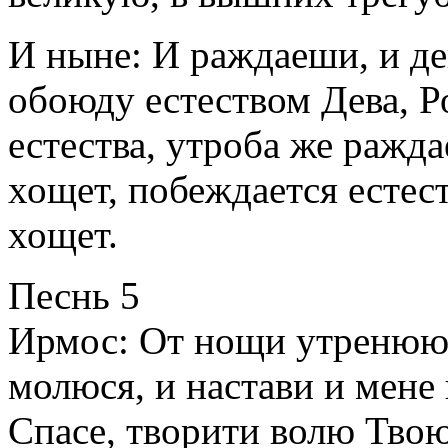
И ныне: И раждаеши, и д
обоюду естеством Дева, Р
естества, утроба же ражд
хощет, побеждается естест
хощет.
Песнь 5
Ирмос: От нощи утренюющ
молюся, и настави и мене 
Спасе, творити волю Твою