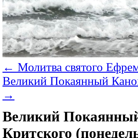
←
Молитва святого Ефре
Великий Покаянный Канон
→
Великий Покаянный
Критского (понедел