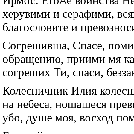
Ирмос: Егоже воинства Не
херувими и серафими, вся
благословите и превозноси
Согрешивша, Спасе, поми
обращению, приими мя к
согреших Ти, спаси, безз
Колесничник Илия колесн
на небеса, ношашеся прев
убо, душе моя, восход п