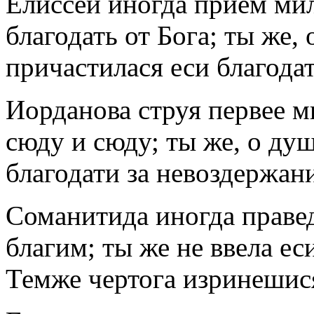
Елиссей иногда прием ми
благодать от Бога; ты же, 
причастилася еси благода
Иорданова струя первее 
сюду и сюду; ты же, о душ
благодати за невоздержани
Соманитида иногда правед
благим; ты же не ввела ес
Темже чертога изринешис