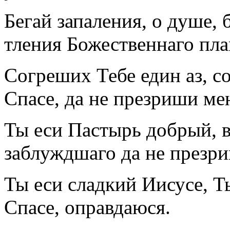
Бегай запаления, о душе, 
тления Божественнаго пла
Согреших Тебе един аз, с
Спасе, да не презриши ме
Ты еси Пастырь добрый, в
заблуждшаго да не презр
Ты еси сладкий Иисусе, Т
Спасе, оправдаюся.