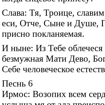
Слава: Тя, Троице, славим
еси, Отче, Сыне и Душе,
присно покланяемая.
И ныне: Из Тебе облечеся
безмужная Мати Дево, Бог
Себе человеческое естеств
Песнь 6
Ирмос: Возопих всем сер
услыша мя от ада преиспод