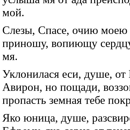
мой.
Слезы, Спасе, очию моею 
приношу, вопиющу сердцу
мя.
Уклонилася еси, душе, от
Авирон, но пощади, воззов
пропасть земная тебе пок
Яко юница, душе, разсвир