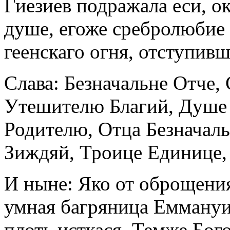
Гиезиев подражала еси, ок
душе, егоже сребролюбие 
геенскаго огня, отступивш
Слава: Безначальне Отче,
Утешителю Благий, Душе
Родителю, Отца Безначал
Зиждяй, Троице Единице,
И ныне: Яко от оброщени
умная багряница Еммануи
плоть исткася. Темже Бог