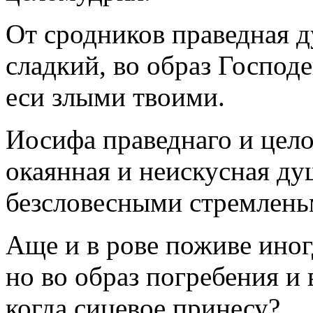
От сродников праведная д
сладкий, во образ Господе
еси злыми твоими.
Иосифа праведнаго и цел
окаянная и неискусная ду
безсловесными стремлень
Аще и в рове поживе ино
но во образ погребения и 
когда сицевое принесу?