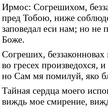
Ирмос: Согрешихом, безз
пред Тобою, ниже соблюд
заповедал еси нам; но не 
Боже.
Согреших, беззаконновах 
во гресех произведохся, и
но Сам мя помилуй, яко б
Тайная сердца моего испо
виждь мое смирение, вижд