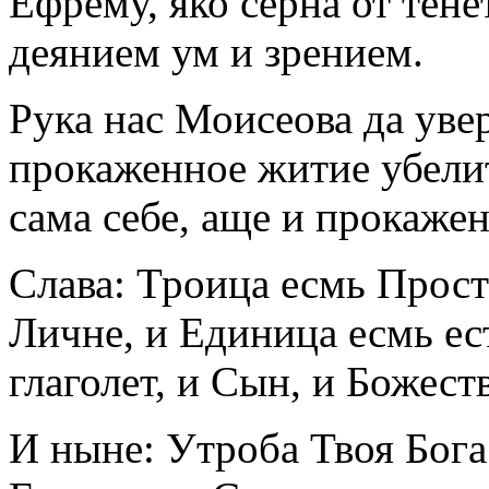
Ефрему, яко серна от тен
деянием ум и зрением.
Рука нас Моисеова да уве
прокаженное житие убелит
сама себе, аще и прокажен
Слава: Троица есмь Прост
Личне, и Единица есмь ес
глаголет, и Сын, и Божес
И ныне: Утроба Твоя Бога