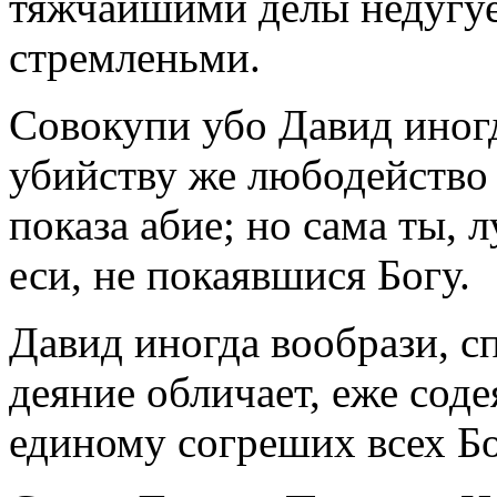
тяжчайшими делы недугу
стремленьми.
Совокупи убо Давид иногд
убийству же любодейство 
показа абие; но сама ты, 
еси, не покаявшися Богу.
Давид иногда вообрази, сп
деяние обличает, еже соде
единому согреших всех Бо