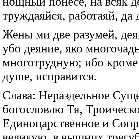
нощный понесе, на всяк д
труждаяйся, работаяй, да 
Жены ми две разумей, дея
убо деяние, яко многочад
многотрудную; ибо кроме 
душе, исправится.
Слава: Нераздельное Сущ
богословлю Тя, Троическо
Единоцарственное и Сопр
великую, в вышних трегу