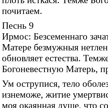
почитаем.
Песнь 9
Ирмос: Безсеменнаго зача
Матере безмужныя нетлен
обновляет естества. Темже
Богоневестную Матерь, п
Ум острупися, тело оболез
изнеможе, житие умертвис
моя окаянная душе, что с