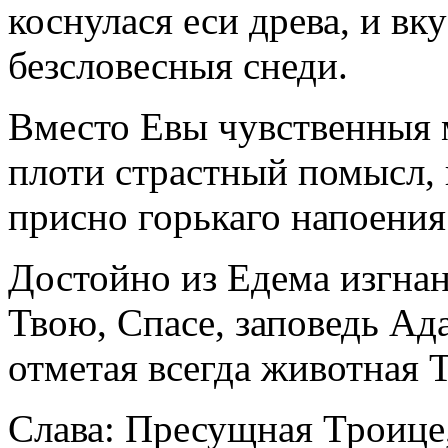
коснулася еси древа, и вк
безсловесныя снеди.
Вместо Евы чувственныя 
плоти страстный помысл, 
присно горькаго напоения
Достойно из Едема изгнан
Твою, Спасе, заповедь Ада
отметая всегда животная Т
Слава: Пресущная Троице