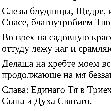
Слезы блудницы, Щедре, и
Спасе, благоутробием Тво
Воззрех на садовную крас
оттуду лежу наг и срамля
Делаша на хребте моем вс
продолжающе на мя безза
Слава: Единаго Тя в Триех
Сына и Духа Святаго.